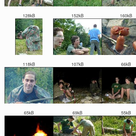
128kB
152kB
160kB
118kB
107kB
66kB
65kB
69kB
55kB