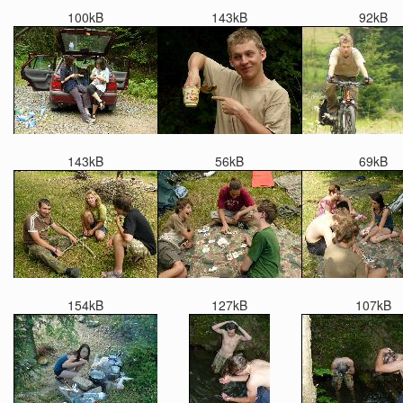
100kB
143kB
92kB
143kB
56kB
69kB
154kB
127kB
107kB