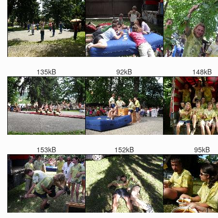
135kB
92kB
148kB
153kB
152kB
95kB