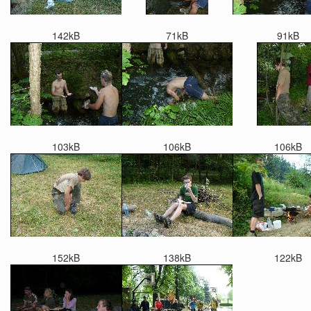
142kB
71kB
91kB
103kB
106kB
106kB
152kB
138kB
122kB