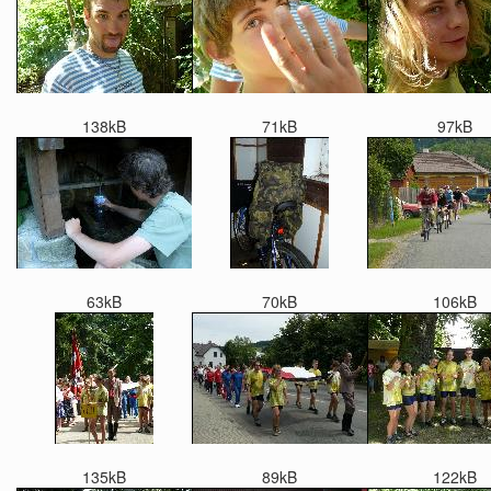
138kB
71kB
97kB
63kB
70kB
106kB
135kB
89kB
122kB