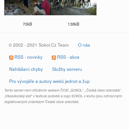
70kB
138kB
© 2002 - 2021 Sokol.Cz Team
O nás
RSS - novinky
RSS - akce
Nahlášení chyby
Služby serveru
Pro vývojáře a autory webů jednot a žup
Tento server není oficiálním webem ČOS! „SOKOL“, „Česká obec sokolská“,
„Všesokolský slet“ v textové podobě a logo SOKOL v kruhu jsou ochrannými
registrovanými známkami České obce sokolské.