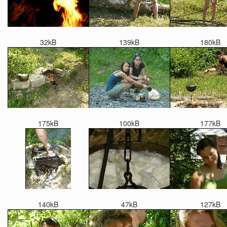
32kB
139kB
180kB
175kB
100kB
177kB
140kB
47kB
127kB