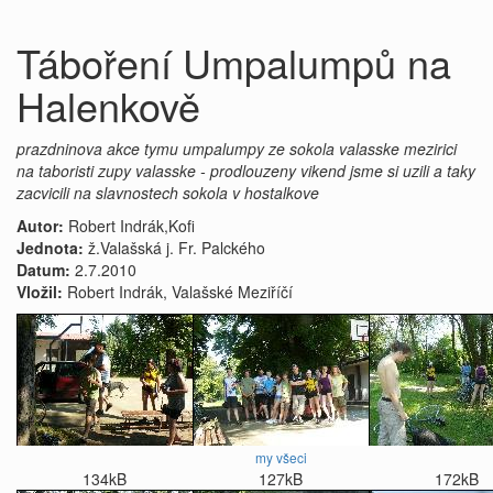
Táboření Umpalumpů na
Halenkově
prazdninova akce tymu umpalumpy ze sokola valasske mezirici
na taboristi zupy valasske - prodlouzeny vikend jsme si uzili a taky
zacvicili na slavnostech sokola v hostalkove
Autor:
Robert Indrák,Kofi
Jednota:
ž.Valašská j. Fr. Palckého
Datum:
2.7.2010
Vložil:
Robert Indrák, Valašské Meziříčí
my všeci
134kB
127kB
172kB