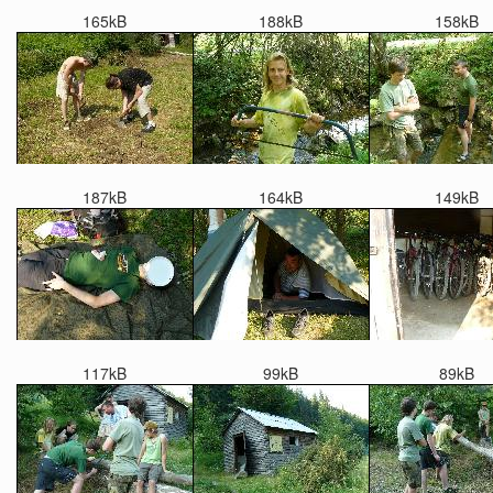
165kB
188kB
158kB
187kB
164kB
149kB
117kB
99kB
89kB