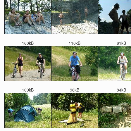
160kB
110kB
61kB
109kB
98kB
84kB