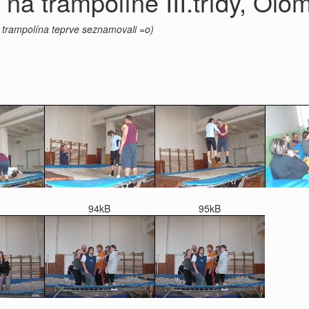
 na trampolíně III.třídy, Olo
 trampolína teprve seznamovali =o)
94kB
95kB