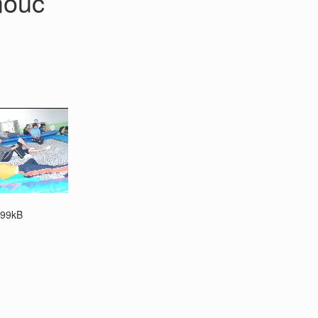
mouc
99kB