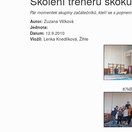
Školení trenérů skoků
Pár momentek skupiny začátečníků, kteří se s pojmem
Autor:
Zuzana Vlčková
Jednota:
Datum:
12.9.2010
Vložil:
Lenka Knedlíková, Žihle
87kB