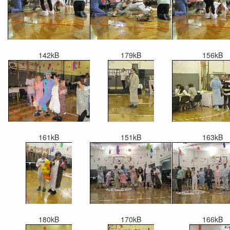
142kB
179kB
156kB
161kB
151kB
163kB
180kB
170kB
166kB