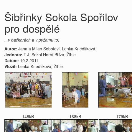
Šibřinky Sokola Spořilov
pro dospělé
...v bačkorách a v pyžamu :o)
Autor:
Jana a Milan Sobotovi, Lenka Knedlíková
Jednota:
T.J. Sokol Horní Bříza, Žihle
Datum:
19.2.2011
Vložil:
Lenka Knedlíková, Žihle
148kB
168kB
179kB