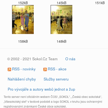
152kB
145kB
151kB
158kB
148kB
© 2002 - 2021 Sokol.Cz Team
O nás
RSS - novinky
RSS - akce
Nahlášení chyby
Služby serveru
Pro vývojáře a autory webů jednot a žup
Tento server není oficiálním webem ČOS! „SOKOL“, „Česká obec sokolská“,
„Všesokolský slet“ v textové podobě a logo SOKOL v kruhu jsou ochrannými
registrovanými známkami České obce sokolské.