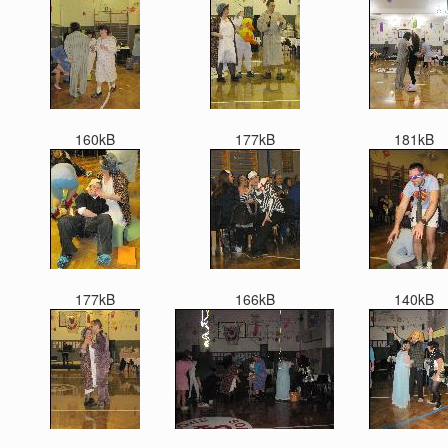
160kB
177kB
181kB
177kB
166kB
140kB