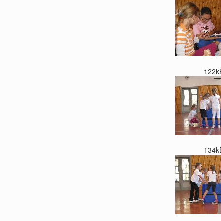
122k
134k