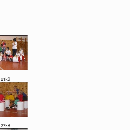
121kB
127kB