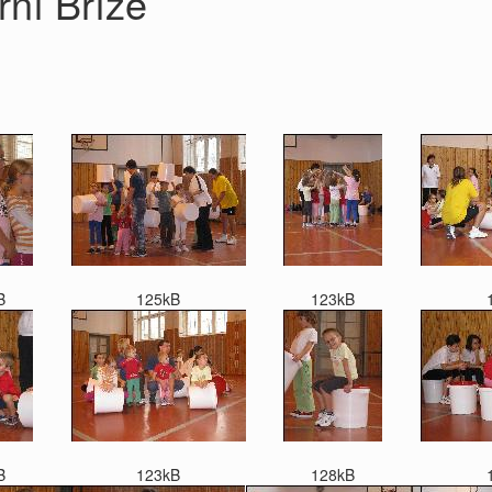
rní Bříze
B
125kB
123kB
B
123kB
128kB