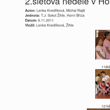
2.sletová neděle v Ho
Autor:
Lenka Knedlíková, Michal Rajšl
Jednota:
T.J. Sokol Žihle, Horní Bříza
Datum:
6.11.2011
Vložil:
Lenka Knedlíková, Žihle
118k
121k