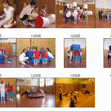
B
132kB
122kB
B
122kB
130kB