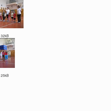
132kB
125kB