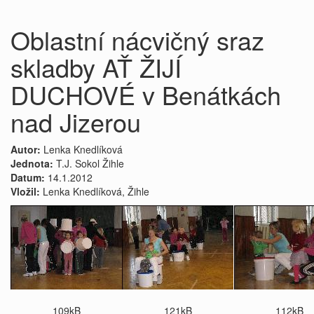
Oblastní nácvičný sraz
skladby AŤ ŽIJÍ
DUCHOVÉ v Benátkách
nad Jizerou
Autor:
Lenka Knedlíková
Jednota:
T.J. Sokol Žihle
Datum:
14.1.2012
Vložil:
Lenka Knedlíková, Žihle
109kB
121kB
112kB