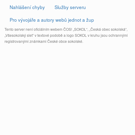
Nahlášení chyby
Služby serveru
Pro vývojáře a autory webů jednot a žup
Tento server není oficiálním webem ČOS! „SOKOL“, „Česká obec sokolská“,
„Všesokolský slet“ v textové podobě a logo SOKOL v kruhu jsou ochrannými
registrovanými známkami České obce sokolské.