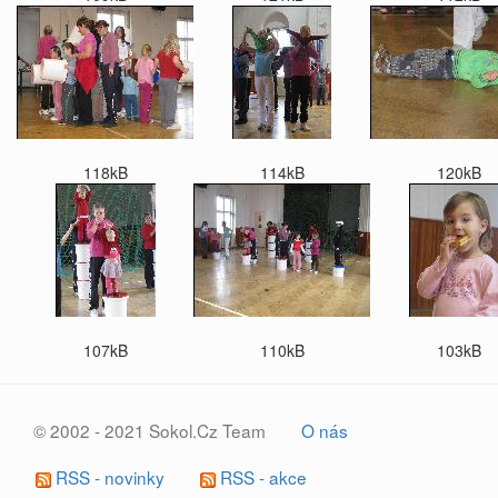
118kB
114kB
120kB
107kB
110kB
103kB
© 2002 - 2021 Sokol.Cz Team
O nás
RSS - novinky
RSS - akce