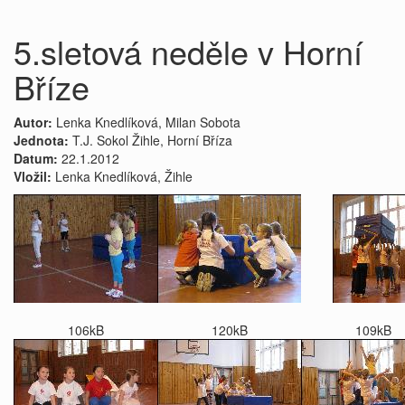
5.sletová neděle v Horní
Bříze
Autor:
Lenka Knedlíková, Milan Sobota
Jednota:
T.J. Sokol Žihle, Horní Bříza
Datum:
22.1.2012
Vložil:
Lenka Knedlíková, Žihle
106kB
120kB
109kB