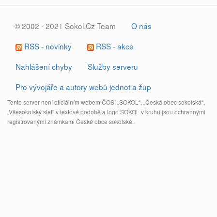
© 2002 - 2021 Sokol.Cz Team
O nás
RSS - novinky
RSS - akce
Nahlášení chyby
Služby serveru
Pro vývojáře a autory webů jednot a žup
Tento server není oficiálním webem ČOS! „SOKOL“, „Česká obec sokolská“,
„Všesokolský slet“ v textové podobě a logo SOKOL v kruhu jsou ochrannými
registrovanými známkami České obce sokolské.