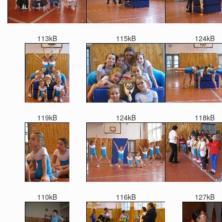
113kB
115kB
124kB
119kB
124kB
118kB
110kB
116kB
127kB