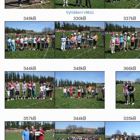
Vyhlášení vítězů
349kB
330kB
337kB
344kB
348kB
366kB
357kB
344kB
335kB