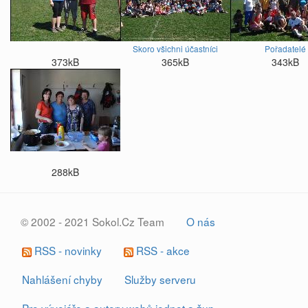
Skoro všichni účastníci
Pořadatelé
373kB
365kB
343kB
288kB
© 2002 - 2021 Sokol.Cz Team
O nás
RSS - novinky
RSS - akce
Nahlášení chyby
Služby serveru