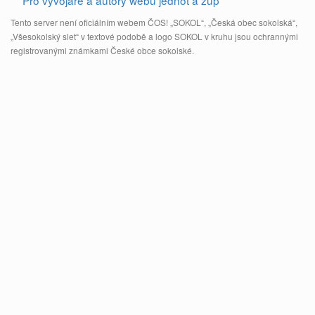
Pro vývojáře a autory webů jednot a žup
Tento server není oficiálním webem ČOS! „SOKOL“, „Česká obec sokolská“,
„Všesokolský slet“ v textové podobě a logo SOKOL v kruhu jsou ochrannými
registrovanými známkami České obce sokolské.