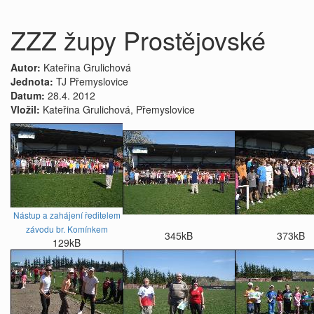
ZZZ župy Prostějovské
Autor:
Kateřina Grulichová
Jednota:
TJ Přemyslovice
Datum:
28.4. 2012
Vložil:
Kateřina Grulichová, Přemyslovice
Nástup a zahájení ředitelem
závodu br. Komínkem
345kB
373kB
129kB