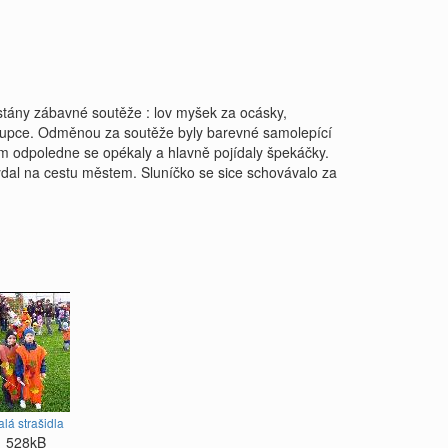
hystány zábavné soutěže : lov myšek za ocásky,
haloupce. Odměnou za soutěže byly barevné samolepící
hem odpoledne se opékaly a hlavně pojídaly špekáčky.
 vydal na cestu městem. Sluníčko se sice schovávalo za
lá strašidla
528kB