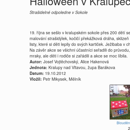
Halloween v Kralupec
Strašidelné odpoledne v Sokole
19. října se sešlo v kralupském sokole přes 200 dětí s
malování strašidýlek, kočičí překážková dráha, sklize
listy, které si děti lepily do svých kartiček. Ježibab
Na závěr akce se všichni účastníci seřadili do průvodu
mraky, ale děti i rodiče si zařádili a akce se moc líbila.
Autor:
Josef Vojtěchovský, Alice Hakenová
Jednota:
Kralupy nad Vltavou, župa Barákova
Datum:
19.10.2012
Vložil:
Petr Mikysek, Mělník
Blouděn