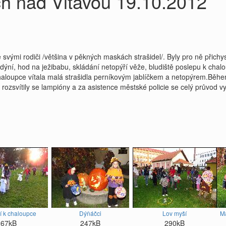
h nad Vltavou 19.10.2012
e svými rodiči /většina v pěkných maskách strašidel/. Byly pro ně přic
ň dýní, hod na ježibabu, skládání netopýří věže, bludiště poslepu k c
a v chaloupce vítala malá strašidla perníkovým jablíčkem a netopýrem.Bě
, rozsvítily se lampióny a za asistence městské policie se celý průvod
í k chaloupce
Dýňáčci
Lov myší
Ma
267kB
247kB
290kB