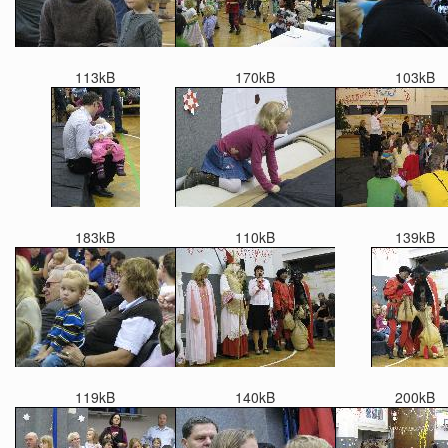
113kB
170kB
103kB
183kB
110kB
139kB
119kB
140kB
200kB