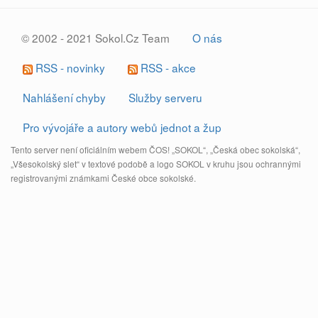
© 2002 - 2021 Sokol.Cz Team
O nás
RSS - novinky
RSS - akce
Nahlášení chyby
Služby serveru
Pro vývojáře a autory webů jednot a žup
Tento server není oficiálním webem ČOS! „SOKOL“, „Česká obec sokolská“,
„Všesokolský slet“ v textové podobě a logo SOKOL v kruhu jsou ochrannými
registrovanými známkami České obce sokolské.