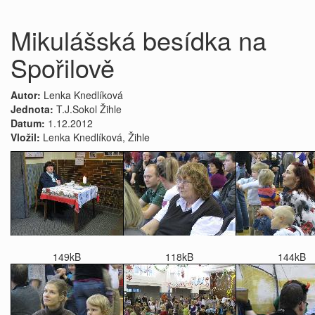
Mikulášská besídka na
Spořilově
Autor:
Lenka Knedlíková
Jednota:
T.J.Sokol Žihle
Datum:
1.12.2012
Vložil:
Lenka Knedlíková, Žihle
149kB
118kB
144kB