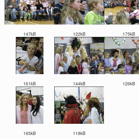
147kB
122kB
175kB
161kB
144kB
126kB
165kB
118kB