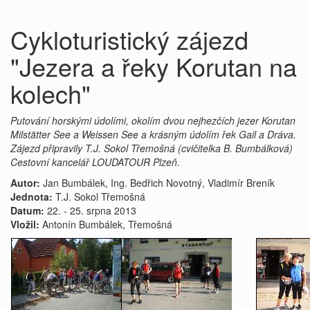
Cykloturistický zájezd
"Jezera a řeky Korutan na
kolech"
Putování horskými údolími, okolím dvou nejhezčích jezer Korutan
Milstätter See a Weissen See a krásným údolím řek Gail a Dráva.
Zájezd připravily T.J. Sokol Třemošná (cvičitelka B. Bumbálková)
Cestovní kancelář LOUDATOUR Plzeň.
Autor:
Jan Bumbálek, Ing. Bedřich Novotný, Vladimír Breník
Jednota:
T.J. Sokol Třemošná
Datum:
22. - 25. srpna 2013
Vložil:
Antonín Bumbálek, Třemošná