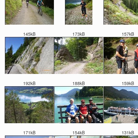
145kB
173kB
157kB
192kB
188kB
159kB
171kB
154kB
131kB