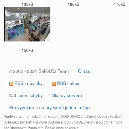
133kB
186kB
170kB
150kB
© 2002 - 2021 Sokol.Cz Team
O nás
RSS - novinky
RSS - akce
Nahlášení chyby
Služby serveru
Pro vývojáře a autory webů jednot a žup
Tento server není oficiálním webem ČOS! „SOKOL“, „Česká obec sokolská“,
„Všesokolský slet“ v textové podobě a logo SOKOL v kruhu jsou ochrannými
registrovanými známkami České obce sokolské.