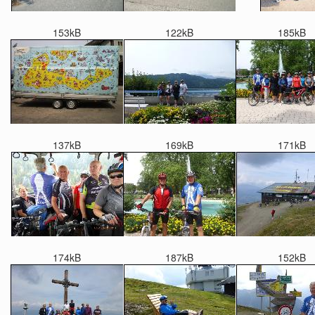
153kB
122kB
185kB
137kB
169kB
171kB
174kB
187kB
152kB