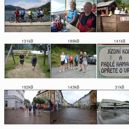
131kB
189kB
141kB
192kB
143kB
31kB