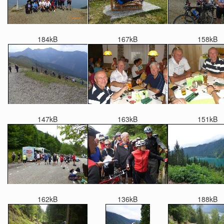
184kB
167kB
158kB
147kB
163kB
151kB
162kB
136kB
188kB