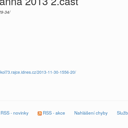
anna 2013 2.část
29-34/
sokol73.rajce.idnes.cz/2013-11-30-1556-20/
RSS - novinky
RSS - akce
Nahlášení chyby
Služb