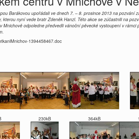
ském centru v Mnichově v 
upou Barákovou upořádali ve dnech 7. – 8. prosince 2013 na pozvání z
 kterou nyní vede bratr Zdeněk Hanzl. Této akce se zúčastnili na po
u v Mnichově odpoledne předvedli vánoční pěvecké vystoupení v rámci 
m.
_SetkaniMnichov-1394458467.doc
B
230kB
364kB