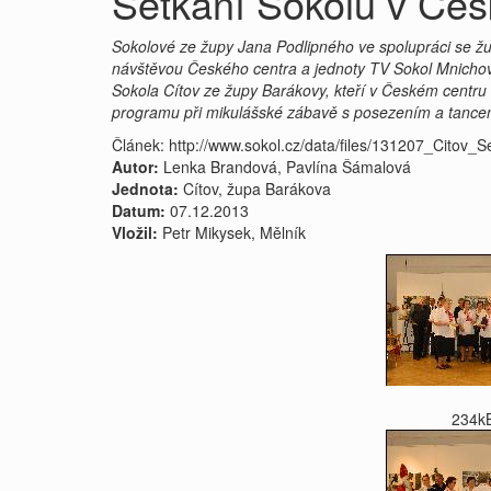
Setkání Sokolů v Če
Sokolové ze župy Jana Podlipného ve spolupráci se ž
návštěvou Českého centra a jednoty TV Sokol Mnichov,
Sokola Cítov ze župy Barákovy, kteří v Českém centr
programu při mikulášské zábavě s posezením a tance
Článek: http://www.sokol.cz/data/files/131207_Citov
Autor:
Lenka Brandová, Pavlína Šámalová
Jednota:
Cítov, župa Barákova
Datum:
07.12.2013
Vložil:
Petr Mikysek, Mělník
234k