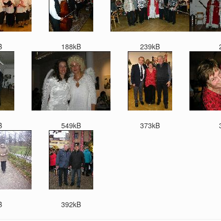
B
188kB
239kB
B
549kB
373kB
B
392kB