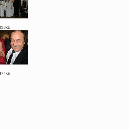
238kB
374kB