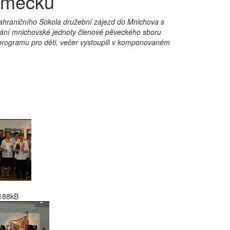
Německu
ahraničního Sokola družební zájezd do Mnichova s
zvání mnichovské jednoty členové pěveckého sboru
programu pro děti, večer vystoupili v komponovaném
188kB