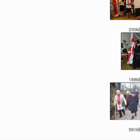
230k
188k
591k