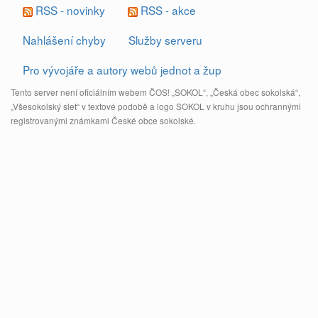
RSS - novinky
RSS - akce
Nahlášení chyby
Služby serveru
Pro vývojáře a autory webů jednot a žup
Tento server není oficiálním webem ČOS! „SOKOL“, „Česká obec sokolská“,
„Všesokolský slet“ v textové podobě a logo SOKOL v kruhu jsou ochrannými
registrovanými známkami České obce sokolské.