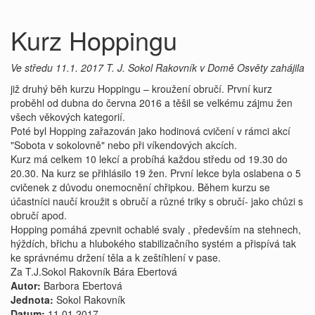
Kurz Hoppingu
Ve středu 11.1. 2017 T. J. Sokol Rakovník v Domě Osvěty zahájila
již druhý běh kurzu Hoppingu – kroužení obručí. První kurz
proběhl od dubna do června 2016 a těšil se velkému zájmu žen
všech věkových kategorií.
Poté byl Hopping zařazován jako hodinová cvičení v rámci akcí
"Sobota v sokolovně" nebo při víkendových akcích.
Kurz má celkem 10 lekcí a probíhá každou středu od 19.30 do
20.30. Na kurz se přihlásilo 19 žen. První lekce byla oslabena o 5
cvičenek z důvodu onemocnění chřipkou. Během kurzu se
účastníci naučí kroužit s obručí a různé triky s obručí- jako chůzi s
obručí apod.
Hopping pomáhá zpevnit ochablé svaly , především na stehnech,
hýždích, břichu a hlubokého stabilizačního systém a přispívá tak
ke správnému držení těla a k zeštíhlení v pase.
Za T.J.Sokol Rakovník Bára Ebertová
Autor:
Barbora Ebertová
Jednota:
Sokol Rakovník
Datum:
11.01.2017