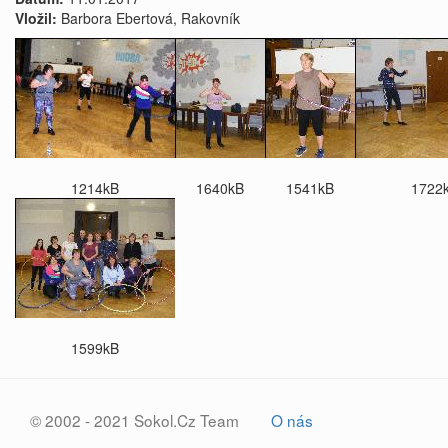
Vložil:
Barbora Ebertová, Rakovník
1214kB
1640kB
1541kB
1722
1599kB
© 2002 - 2021 Sokol.Cz Team
O nás