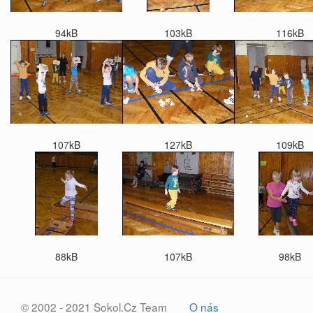
94kB
103kB
116kB
107kB
127kB
109kB
88kB
107kB
98kB
© 2002 - 2021 Sokol.Cz Team
O nás