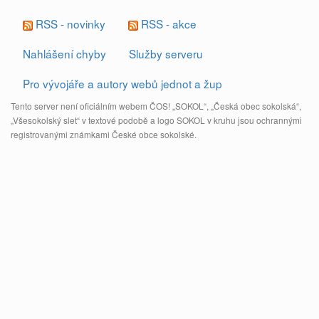
RSS - novinky
RSS - akce
Nahlášení chyby
Služby serveru
Pro vývojáře a autory webů jednot a žup
Tento server není oficiálním webem ČOS! „SOKOL“, „Česká obec sokolská“,
„Všesokolský slet“ v textové podobě a logo SOKOL v kruhu jsou ochrannými
registrovanými známkami České obce sokolské.