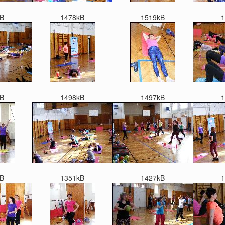
B
1478kB
1519kB
1
B
1498kB
1497kB
1
B
1351kB
1427kB
1