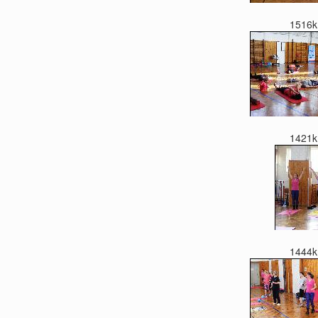
1516k
1421k
1444k