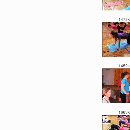
1473k
1452k
1663k