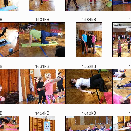
B
1501kB
1584kB
1
B
1631kB
1552kB
1
B
1454kB
1618kB
1