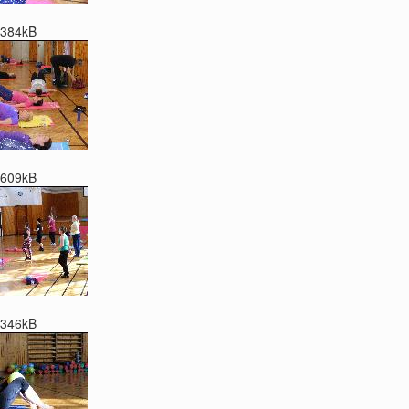
384kB
609kB
346kB