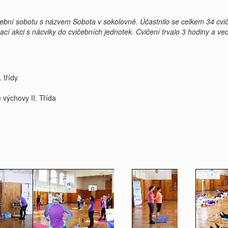
čební sobotu s názvem Sobota v sokolovně. Účastnilo se celkem 34 cvič
cí akci s nácviky do cvičebních jednotek. Cvičení trvalo 3 hodiny a vedli
 třídy
výchovy II. Třída