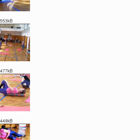
553kB
477kB
449kB