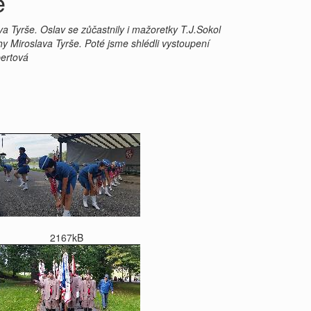
ě
va Tyrše. Oslav se zůčastnily i mažoretky T.J.Sokol
hy Miroslava Tyrše. Poté jsme shlédli vystoupení
ertová
2167kB