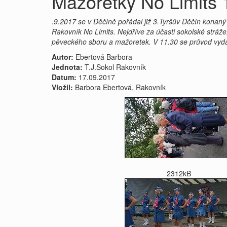
Mažoretky No Limits 
.9.2017 se v Děčíně pořádal již 3.Tyršův Děčín konaný 
Rakovník No Limits. Nejdříve za účasti sokolské stráže
pěveckého sboru a mažoretek. V 11.30 se průvod vyd
Autor:
Ebertová Barbora
Jednota:
T.J.Sokol Rakovník
Datum:
17.09.2017
Vložil:
Barbora Ebertová, Rakovník
2312kB