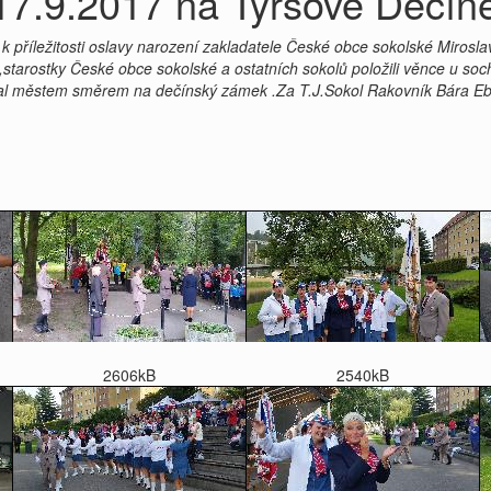
17.9.2017 na Tyršově Děčín
k příležitosti oslavy narození zakladatele České obce sokolské Mirosla
,starostky České obce sokolské a ostatních sokolů položili věnce u soc
al městem směrem na dečínský zámek .Za T.J.Sokol Rakovník Bára Eb
2606kB
2540kB