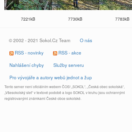
7221kB
7730kB
7783kB
© 2002 - 2021 Sokol.Cz Team
O nás
RSS - novinky
RSS - akce
Nahlášení chyby
Služby serveru
Pro vývojáře a autory webů jednot a žup
Tento server není oficiálním webem ČOS! „SOKOL“, „Česká obec sokolská“,
„Všesokolský slet“ v textové podobě a logo SOKOL v kruhu jsou ochrannými
registrovanými známkami České obce sokolské.