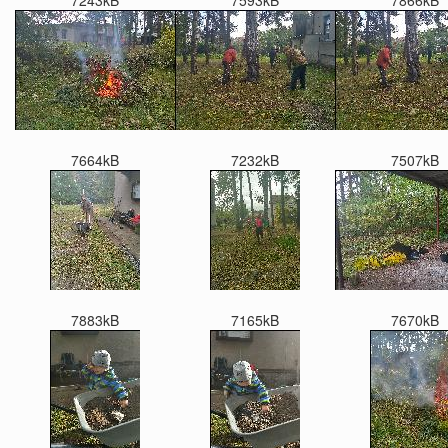
7243kB
7593kB
7866kB
7664kB
7232kB
7507kB
7883kB
7165kB
7670kB