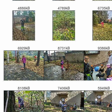
4886kB
4789kB
6735kB
6929kB
8731kB
9386kB
8108kB
7406kB
5949kB