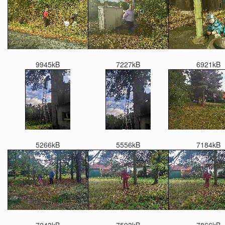
9945kB
7227kB
6921kB
5266kB
5556kB
7184kB