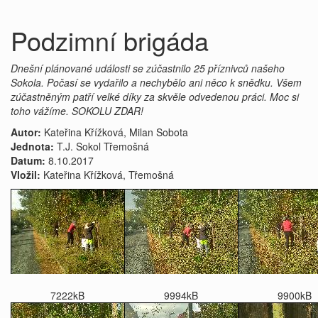
Podzimní brigáda
Dnešní plánované události se zúčastnilo 25 příznivců našeho
Sokola. Počasí se vydařilo a nechybělo ani něco k snědku. Všem
zúčastněným patří velké díky za skvěle odvedenou práci. Moc si
toho vážíme. SOKOLU ZDAR!
Autor:
Kateřina Křížková, Milan Sobota
Jednota:
T.J. Sokol Třemošná
Datum:
8.10.2017
Vložil:
Kateřina Křížková, Třemošná
7222kB
9994kB
9900kB