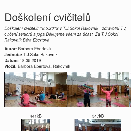
Doškolení cvičitelů
Doškolení cvičitelů 18.5.2019 v T.J.Sokol Rakovník - zdravotní TV,
cvičení seniorů a joga.Děkujeme věem za účast. Za T.J.Sokol
Rakovník Bára Ebertová
Autor:
Barbora Ebertová
Jednota:
T.J.SokolRakovník
Datum:
18.05.2019
Vložil:
Barbora Ebertová, Rakovník
441kB
347kB