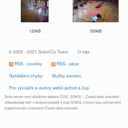
120kB
559kB
© 2002 - 2021 Sokol.Cz Team
O nás
RSS - novinky
RSS - akce
Nahlášení chyby
Služby serveru
Pro vývojáře a autory webů jednot a žup
Tento server není oficiálním webem ČOS! „SOKOL“, „Česká obec sokolská“,
„Všesokolský slet“ v textové podobě a logo SOKOL v kruhu jsou ochrannými
registrovanými známkami České obce sokolské.