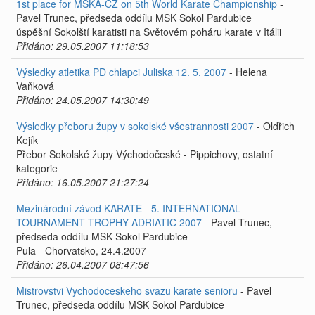
1st place for MSKA-CZ on 5th World Karate Championship
-
Pavel Trunec, předseda oddílu MSK Sokol Pardubice
úspěšní Sokolští karatisti na Světovém poháru karate v Itálii
Přidáno: 29.05.2007 11:18:53
Výsledky atletika PD chlapci Juliska 12. 5. 2007
- Helena
Vaňková
Přidáno: 24.05.2007 14:30:49
Výsledky přeboru župy v sokolské všestrannosti 2007
- Oldřich
Kejík
Přebor Sokolské župy Východočeské - Pippichovy, ostatní
kategorie
Přidáno: 16.05.2007 21:27:24
Mezinárodní závod KARATE - 5. INTERNATIONAL
TOURNAMENT TROPHY ADRIATIC 2007
- Pavel Trunec,
předseda oddílu MSK Sokol Pardubice
Pula - Chorvatsko, 24.4.2007
Přidáno: 26.04.2007 08:47:56
Mistrovstvi Vychodoceskeho svazu karate senioru
- Pavel
Trunec, předseda oddílu MSK Sokol Pardubice