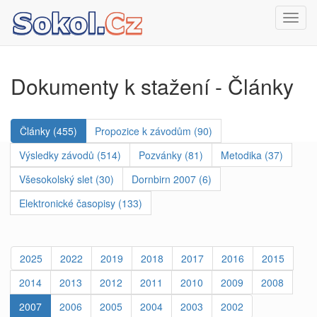
Toggl
navig
Dokumenty k stažení - Články
Články (455)
Propozice k závodům (90)
Výsledky závodů (514)
Pozvánky (81)
Metodika (37)
Všesokolský slet (30)
Dornbirn 2007 (6)
Elektronické časopisy (133)
2025
2022
2019
2018
2017
2016
2015
2014
2013
2012
2011
2010
2009
2008
2007
2006
2005
2004
2003
2002