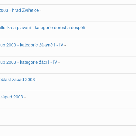
003 - hrad Zvířetice
-
etika a plavání - kategorie dorost a dospělí
-
p 2003 - kategorie žákyně I - IV
-
p 2003 - kategorie žáci I - IV
-
 oblast západ 2003
-
t západ 2003
-