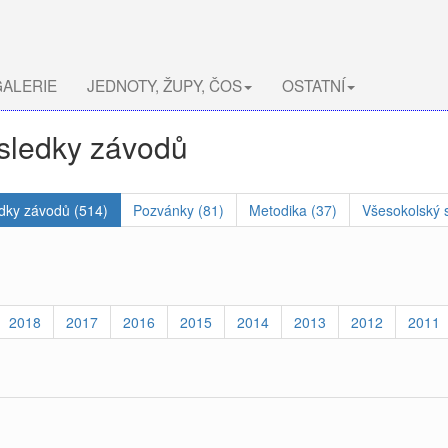
ALERIE
JEDNOTY, ŽUPY, ČOS
OSTATNÍ
ýsledky závodů
dky závodů (514)
Pozvánky (81)
Metodika (37)
Všesokolský s
2018
2017
2016
2015
2014
2013
2012
2011