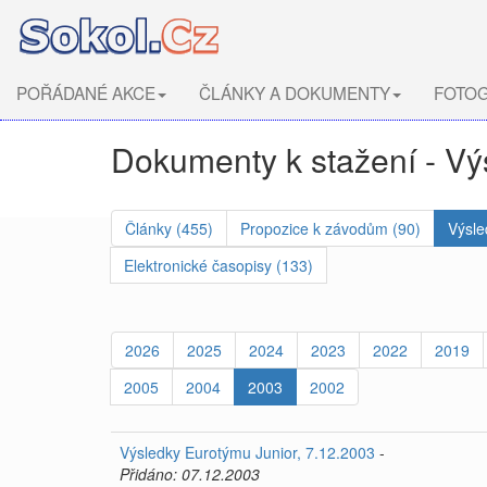
POŘÁDANÉ AKCE
ČLÁNKY A DOKUMENTY
FOTOG
Dokumenty k stažení - V
Články (455)
Propozice k závodům (90)
Výsle
Elektronické časopisy (133)
2026
2025
2024
2023
2022
2019
2005
2004
2003
2002
Výsledky Eurotýmu Junior, 7.12.2003
-
Přidáno: 07.12.2003