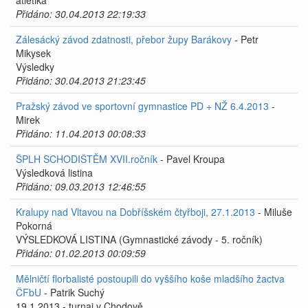
atletika
Přidáno: 30.04.2013 22:19:33
Zálesácký závod zdatnosti, přebor župy Barákovy
- Petr
Mikysek
Výsledky
Přidáno: 30.04.2013 21:23:45
Pražský závod ve sportovní gymnastice PD + NŽ 6.4.2013
-
Mirek
Přidáno: 11.04.2013 00:08:33
ŠPLH SCHODIŠTĚM XVII.ročník
- Pavel Kroupa
Výsledková listina
Přidáno: 09.03.2013 12:46:55
Kralupy nad Vltavou na Dobříšském čtyřboji, 27.1.2013
- Miluše
Pokorná
VÝSLEDKOVÁ LISTINA (Gymnastické závody - 5. ročník)
Přidáno: 01.02.2013 00:09:59
Mělničtí florbalisté postoupili do vyššího koše mladšího žactva
ČFbU
- Patrik Suchý
19.1.2013 - turnaj v Chodově