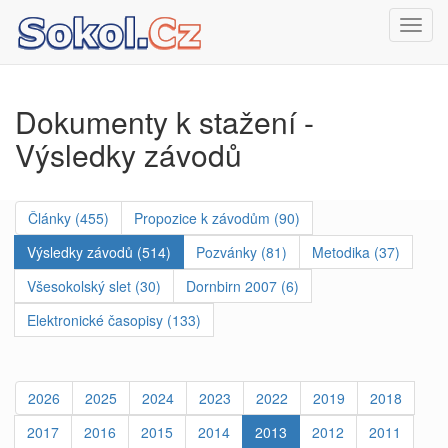
Toggl
navig
Dokumenty k stažení -
Výsledky závodů
Články (455)
Propozice k závodům (90)
Výsledky závodů (514)
Pozvánky (81)
Metodika (37)
Všesokolský slet (30)
Dornbirn 2007 (6)
Elektronické časopisy (133)
2026
2025
2024
2023
2022
2019
2018
2017
2016
2015
2014
2013
2012
2011