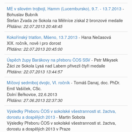
ME v silovém trojboji, Hamm (Lucembursko), 9.7. - 13.7.2013
-
Bohuslav Bubník
Štefan Zvada ze Sokola na Mělníce získal 2 bronzové medaile
Přidáno: 22.07.2013 20:48:45
Kokořínský triatlon, Mšeno, 13.7.2013
- Hana Nečasová
XIX. ročník, nově i pro dorost
Přidáno: 22.07.2013 20:45:00
Úspěch župy Barákovy na přeboru ČOS SSV
- Petr Mikysek
Žáci ze Sokola Lysá nad Labem přivezli čtyři medaile
Přidáno: 22.07.2013 13:44:57
Míčový sedmiboj dvojic, VI. ročník
- Tomáš Danaj, doc. PhDr.
Emil Vašíček, CSc.
Dolní Beřkovice, 22.6.2013
Přidáno: 27.06.2013 22:37:30
Výsledky Přeboru ČOS v sokolské všestrannosti st. žactva,
dorostu a dospělých 2013
- Martin Sobota
Výsledky Přeboru ČOS v sokolské všestrannosti st. žactva,
dorostu a dospělých 2013 v Praze