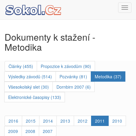
Toggl
navig
Dokumenty k stažení -
Metodika
Články (455)
Propozice k závodům (90)
Výsledky závodů (514)
Pozvánky (81)
Metodika (37)
Všesokolský slet (30)
Dornbirn 2007 (6)
Elektronické časopisy (133)
2016
2015
2014
2013
2012
2011
2010
2009
2008
2007