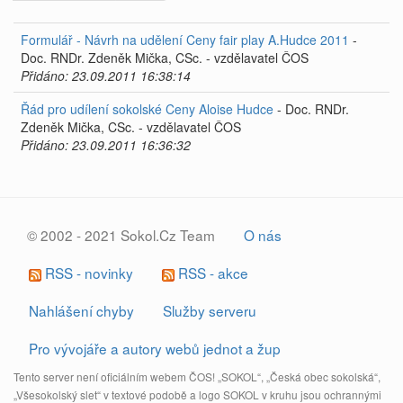
Formulář - Návrh na udělení Ceny fair play A.Hudce 2011
-
Doc. RNDr. Zdeněk Mička, CSc. - vzdělavatel ČOS
Přidáno: 23.09.2011 16:38:14
Řád pro udílení sokolské Ceny Aloise Hudce
- Doc. RNDr.
Zdeněk Mička, CSc. - vzdělavatel ČOS
Přidáno: 23.09.2011 16:36:32
© 2002 - 2021 Sokol.Cz Team
O nás
RSS - novinky
RSS - akce
Nahlášení chyby
Služby serveru
Pro vývojáře a autory webů jednot a žup
Tento server není oficiálním webem ČOS! „SOKOL“, „Česká obec sokolská“,
„Všesokolský slet“ v textové podobě a logo SOKOL v kruhu jsou ochrannými