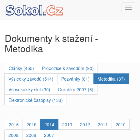
Toggl
navig
Dokumenty k stažení -
Metodika
Články (455)
Propozice k závodům (90)
Výsledky závodů (514)
Pozvánky (81)
Metodika (37)
Všesokolský slet (30)
Dornbirn 2007 (6)
Elektronické časopisy (133)
2016
2015
2014
2013
2012
2011
2010
2009
2008
2007