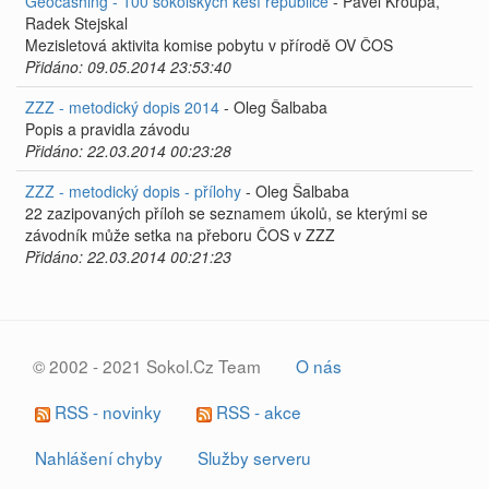
Geocashing - 100 sokolských keší republice
- Pavel Kroupa,
Radek Stejskal
Mezisletová aktivita komise pobytu v přírodě OV ČOS
Přidáno: 09.05.2014 23:53:40
ZZZ - metodický dopis 2014
- Oleg Šalbaba
Popis a pravidla závodu
Přidáno: 22.03.2014 00:23:28
ZZZ - metodický dopis - přílohy
- Oleg Šalbaba
22 zazipovaných příloh se seznamem úkolů, se kterými se
závodník může setka na přeboru ČOS v ZZZ
Přidáno: 22.03.2014 00:21:23
© 2002 - 2021 Sokol.Cz Team
O nás
RSS - novinky
RSS - akce
Nahlášení chyby
Služby serveru