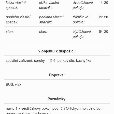
lůžka vlastní
lůžka vlastní
dvoulůžkové
1/120
spacák:
spacák:
pokoje:
podlaha vlastní
podlaha vlastní
třílůžkové
2/120
spacák:
spacák:
pokoje:
stan:
stan:
čtyřlůžkové
5/120
pokoje:
V objektu k dispozici:
sociální zařízení, sprchy, hřiště, parkoviště, kuchyňka
Doprava:
BUS, vlak
Poznámky:
navíc 1 x šestilůžkový pokoj, podhůří Orlických hor, celoroční
provoz,možnost úschovy kol