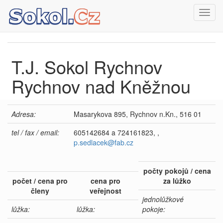
Toggl
navig
T.J. Sokol Rychnov
Rychnov nad Kněžnou
Adresa:
Masarykova 895, Rychnov n.Kn., 516 01
tel / fax / email:
605142684 a 724161823, ,
p.sedlacek@fab.cz
počty pokojů / cena
počet / cena pro
cena pro
za lůžko
členy
veřejnost
jednolůžkové
lůžka:
lůžka:
pokoje: