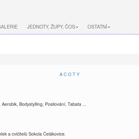
ALERIE
JEDNOTY, ŽUPY, ČOS
OSTATNÍ
A
C
O
T
Y
Aerobik, Bodystylling, Posilování, Tabata ...
telek a cvičitelů Sokola Čelákovice.