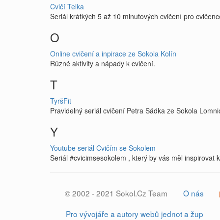
Cvičí Telka
Seriál krátkých 5 až 10 minutových cvičení pro cvičence 
O
Online cvičení a inpirace ze Sokola Kolín
Různé aktivity a nápady k cvičení.
T
TyršFit
Pravidelný seriál cvičení Petra Sádka ze Sokola Lomn
Y
Youtube seriál Cvičím se Sokolem
Seriál #cvicimsesokolem , který by vás měl inspirovat
© 2002 - 2021 Sokol.Cz Team
O nás
Pro vývojáře a autory webů jednot a žup