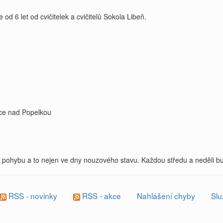
od 6 let od cvičitelek a cvičitelů Sokola Libeň.
ice nad Popelkou
 k pohybu a to nejen ve dny nouzového stavu. Každou středu a neděli b
RSS - novinky
RSS - akce
Nahlášení chyby
Slu