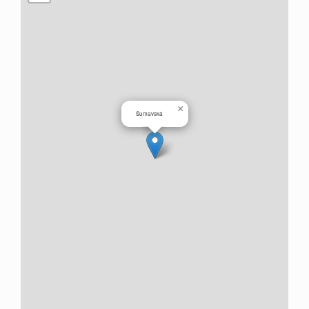
×
Šumavská