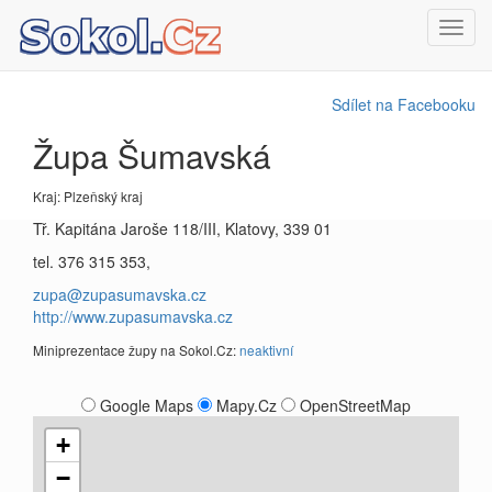
Toggl
navig
Sdílet na Facebooku
Župa Šumavská
Kraj: Plzeňský kraj
Tř. Kapitána Jaroše 118/III, Klatovy, 339 01
tel. 376 315 353,
zupa@zupasumavska.cz
http://www.zupasumavska.cz
Miniprezentace župy na Sokol.Cz:
neaktivní
Google Maps
Mapy.Cz
OpenStreetMap
+
−