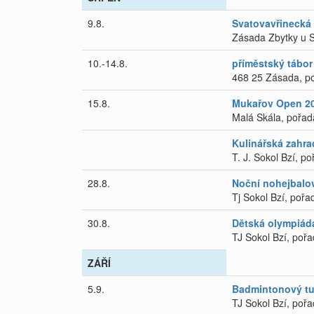
9.8.
Svatovavřinecká 
Zásada Zbytky u St
10.-14.8.
příměstský tábor
468 25 Zásada, po
15.8.
Mukařov Open 2
Malá Skála, pořad
Kulinářská zahra
T. J. Sokol Bzí, po
28.8.
Noční nohejbalov
Tj Sokol Bzí, pořad
30.8.
Dětská olympiáda
TJ Sokol Bzí, pořad
ZÁŘÍ
5.9.
Badmintonový tur
TJ Sokol Bzí, pořad