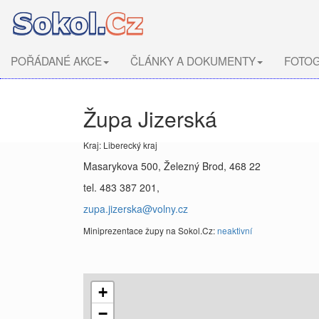
POŘÁDANÉ AKCE
ČLÁNKY A DOKUMENTY
FOTOG
Župa Jizerská
Kraj: Liberecký kraj
Masarykova 500, Železný Brod, 468 22
tel. 483 387 201,
zupa.jizerska@volny.cz
Miniprezentace župy na Sokol.Cz:
neaktivní
+
−