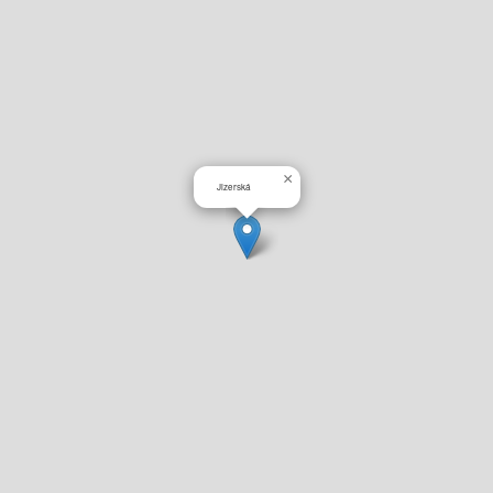
×
Jizerská