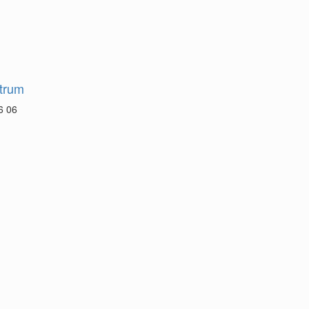
ntrum
6 06