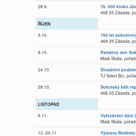
28.9.
70. 000 kroků Ji
468 25 Zásada, po
ŘÍJEN
3.10.
100 let sokolovn
468 25 Zásada, po
8.10.
Památný den Sok
Malá Skála, pořad
24.10.
Divadelní podzim
TJ Sokol Bzí, pořad
28.10.
Sokolský běh re
468 25 Zásada, po
LISTOPAD
6.11.
Vyřezávání dýní 
Malá Skála, pořad
13.-20.11.
Výstava Betlémů