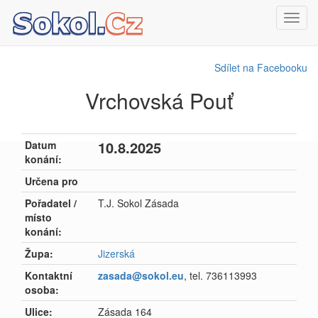
Toggl
navig
Sdílet na Facebooku
Vrchovská Pouť
10.8.2025
Datum
konání:
Určena pro
Pořadatel /
T.J. Sokol Zásada
místo
konání:
Župa:
Jizerská
Kontaktní
zasada@sokol.eu
, tel. 736113993
osoba:
Ulice:
Zásada 164