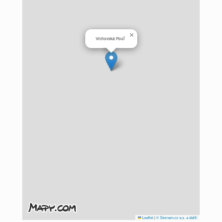
×
Vrchovská Pouť
Leaflet
|
© Seznam.cz a.s. a další