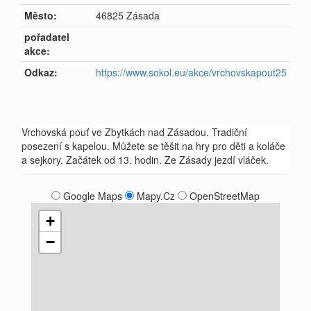
Město:
46825 Zásada
pořadatel
akce:
Odkaz:
https://www.sokol.eu/akce/vrchovskapout25
Vrchovská pouť ve Zbytkách nad Zásadou. Tradiční
posezení s kapelou. Můžete se těšit na hry pro děti a koláče
a sejkory. Začátek od 13. hodin. Ze Zásady jezdí vláček.
Google Maps
Mapy.Cz
OpenStreetMap
+
−