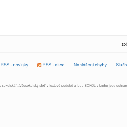
zo
RSS - novinky
RSS - akce
Nahlášení chyby
Služb
 sokolská“, „Všesokolský slet“ v textové podobě a logo SOKOL v kruhu jsou ochr