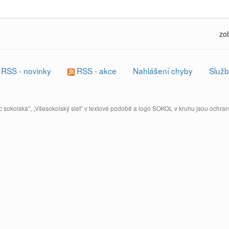
zo
RSS - novinky
RSS - akce
Nahlášení chyby
Služb
 sokolská“, „Všesokolský slet“ v textové podobě a logo SOKOL v kruhu jsou ochr