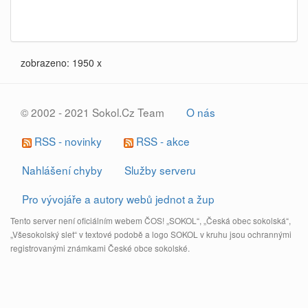
zobrazeno: 1950 x
© 2002 - 2021 Sokol.Cz Team
O nás
RSS - novinky
RSS - akce
Nahlášení chyby
Služby serveru
Pro vývojáře a autory webů jednot a žup
Tento server není oficiálním webem ČOS! „SOKOL“, „Česká obec sokolská“,
„Všesokolský slet“ v textové podobě a logo SOKOL v kruhu jsou ochrannými
registrovanými známkami České obce sokolské.