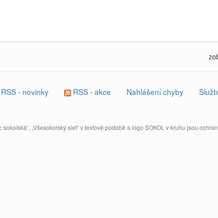
zo
RSS - novinky
RSS - akce
Nahlášení chyby
Služb
 sokolská“, „Všesokolský slet“ v textové podobě a logo SOKOL v kruhu jsou ochr