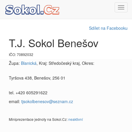
Toggl
navig
Sdílet na Facebooku
T.J. Sokol Benešov
IČO: 70892032
Župa:
Blanická
, Kraj: Středočeský kraj, Okres:
Tyršova 438, Benešov, 256 01
tel. +420 605291622
email:
tjsokolbenesov@seznam.cz
Miniprezentace jednoty na Sokol.Cz:
neaktivní