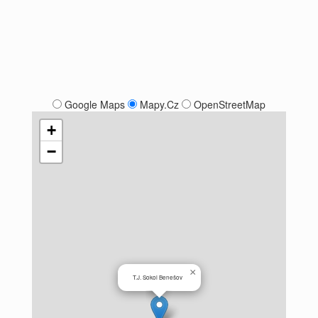
Google Maps
Mapy.Cz
OpenStreetMap
+
−
×
T.J. Sokol Benešov