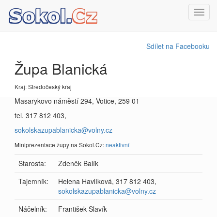
Toggl
navig
Sdílet na Facebooku
Župa Blanická
Kraj: Středočeský kraj
Masarykovo náměstí 294, Votice, 259 01
tel. 317 812 403,
sokolskazupablanicka@volny.cz
Miniprezentace župy na Sokol.Cz:
neaktivní
Starosta:
Zdeněk Balík
Tajemník:
Helena Havlíková, 317 812 403,
sokolskazupablanicka@volny.cz
Náčelník:
František Slavík