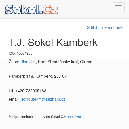
Toggl
navig
Sdílet na Facebooku
T.J. Sokol Kamberk
IČO: 45064300
Župa:
Blanická
, Kraj: Středočeský kraj, Okres:
Kamberk 118, Kamberk, 257 07
tel. +420 722905188
email:
jechoutekm@seznam.cz
Miniprezentace jednoty na Sokol.Cz:
neaktivní