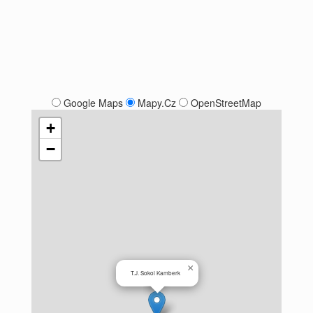
Google Maps
Mapy.Cz
OpenStreetMap
+
−
×
T.J. Sokol Kamberk