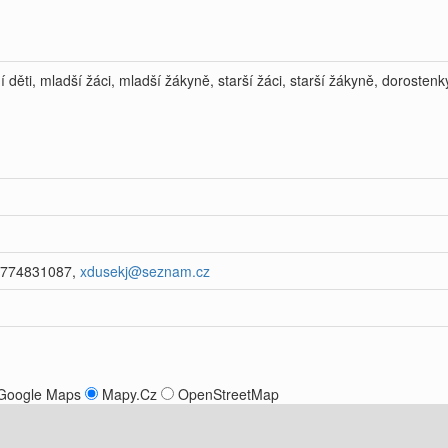
í děti, mladší žáci, mladší žákyně, starší žáci, starší žákyně, dorostenk
 774831087,
xdusekj@seznam.cz
Google Maps
Mapy.Cz
OpenStreetMap