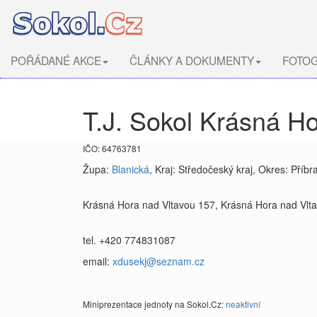
POŘÁDANÉ AKCE
ČLÁNKY A DOKUMENTY
FOTOG
T.J. Sokol Krásná H
IČO: 64763781
Župa:
Blanická
, Kraj: Středočeský kraj, Okres: Příb
Krásná Hora nad Vltavou 157, Krásná Hora nad Vlt
tel. +420 774831087
email:
xdusekj@seznam.cz
Miniprezentace jednoty na Sokol.Cz:
neaktivní