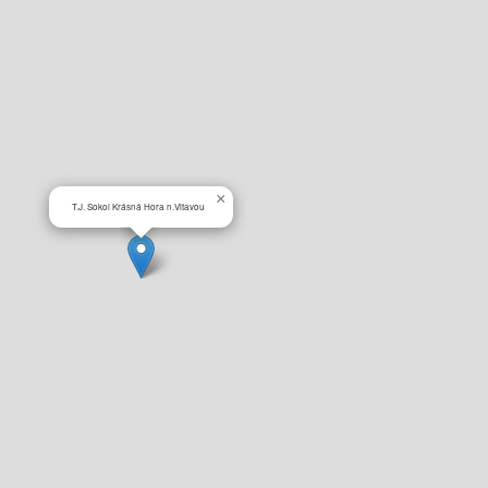
×
T.J. Sokol Krásná Hora n.Vltavou