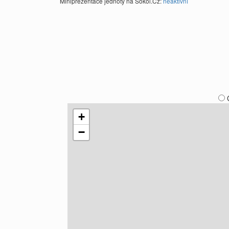
Miniprezentace jednoty na Sokol.Cz:
neaktivní
+
−