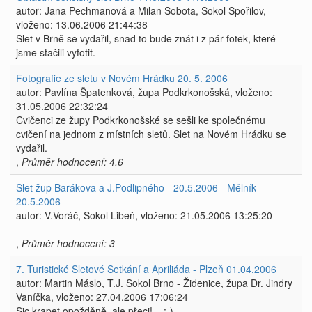
autor: Jana Pechmanová a Milan Sobota, Sokol Spořilov,
vloženo: 13.06.2006 21:44:38
Slet v Brně se vydařil, snad to bude znát i z pár fotek, které
jsme stačili vyfotit.
Fotografie ze sletu v Novém Hrádku 20. 5. 2006
autor: Pavlína Špatenková, župa Podkrkonošská, vloženo:
31.05.2006 22:32:24
Cvičenci ze župy Podkrkonošské se sešli ke společnému
cvičení na jednom z místních sletů. Slet na Novém Hrádku se
vydařil.
,
Průměr hodnocení: 4.6
Slet žup Barákova a J.Podlipného - 20.5.2006 - Mělník
20.5.2006
autor: V.Voráč, Sokol Libeň, vloženo: 21.05.2006 13:25:20
,
Průměr hodnocení: 3
7. Turistické Sletové Setkání a Apriliáda - Plzeň 01.04.2006
autor: Martin Máslo, T.J. Sokol Brno - Židenice, župa Dr. Jindry
Vaníčka, vloženo: 27.04.2006 17:06:24
Sic krapet opožděně, ale přeci!... :-)