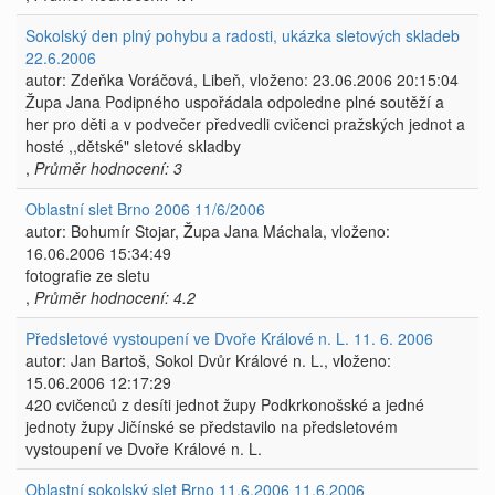
Sokolský den plný pohybu a radosti, ukázka sletových skladeb
22.6.2006
autor: Zdeňka Voráčová, Libeň, vloženo: 23.06.2006 20:15:04
Župa Jana Podipného uspořádala odpoledne plné soutěží a
her pro děti a v podvečer předvedli cvičenci pražských jednot a
hosté ,,dětské" sletové skladby
,
Průměr hodnocení: 3
Oblastní slet Brno 2006 11/6/2006
autor: Bohumír Stojar, Župa Jana Máchala, vloženo:
16.06.2006 15:34:49
fotografie ze sletu
,
Průměr hodnocení: 4.2
Předsletové vystoupení ve Dvoře Králové n. L. 11. 6. 2006
autor: Jan Bartoš, Sokol Dvůr Králové n. L., vloženo:
15.06.2006 12:17:29
420 cvičenců z desíti jednot župy Podkrkonošské a jedné
jednoty župy Jičínské se představilo na předsletovém
vystoupení ve Dvoře Králové n. L.
Oblastní sokolský slet Brno 11.6.2006 11.6.2006