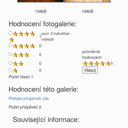
198kB
188kB
Hodnocení fotogalerie:
pozn. 5 hvězdiček -
1
nejlepší
0
průměrné
0
hodnoceni:
0
5
0
Počet hlasů 1
Hodnocení této galerie:
Přidejte příspěvek zde
Počet příspěvků 0.
Související informace: