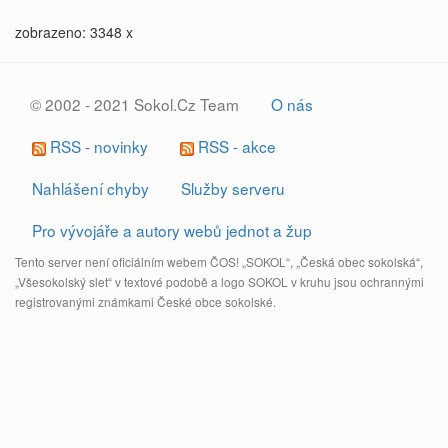
zobrazeno: 3348 x
© 2002 - 2021 Sokol.Cz Team
O nás
RSS - novinky
RSS - akce
Nahlášení chyby
Služby serveru
Pro vývojáře a autory webů jednot a žup
Tento server není oficiálním webem ČOS! „SOKOL“, „Česká obec sokolská“,
„Všesokolský slet“ v textové podobě a logo SOKOL v kruhu jsou ochrannými
registrovanými známkami České obce sokolské.