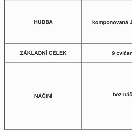
HUDBA
komponovaná J
ZÁKLADNÍ CELEK
9 cviče
bez náč
NÁČINÍ