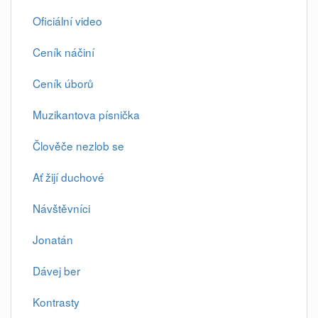
Oficiální video
Ceník náčiní
Ceník úborů
Muzikantova písnička
Člověče nezlob se
Ať žijí duchové
Návštěvníci
Jonatán
Dávej ber
Kontrasty