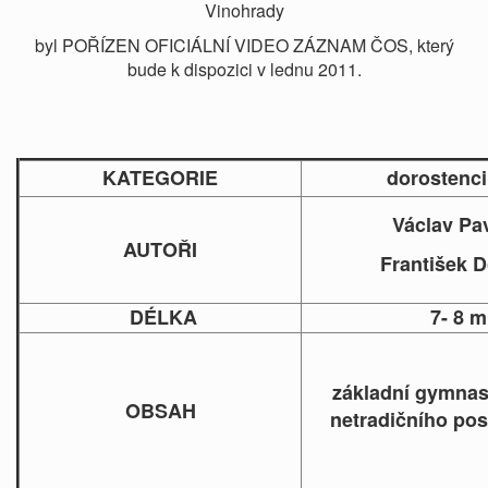
Vinohrady
byl POŘÍZEN OFICIÁLNÍ VIDEO ZÁZNAM ČOS, který
bude k dispozici v lednu 2011.
KATEGORIE
dorostenci
Václav Pa
AUTOŘI
František 
DÉLKA
7- 8 m
základní gymnas
OBSAH
netradičního pos