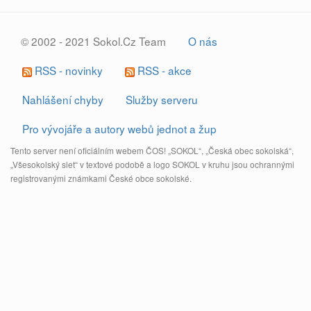
© 2002 - 2021 Sokol.Cz Team
O nás
RSS - novinky
RSS - akce
Nahlášení chyby
Služby serveru
Pro vývojáře a autory webů jednot a žup
Tento server není oficiálním webem ČOS! „SOKOL“, „Česká obec sokolská“,
„Všesokolský slet“ v textové podobě a logo SOKOL v kruhu jsou ochrannými
registrovanými známkami České obce sokolské.