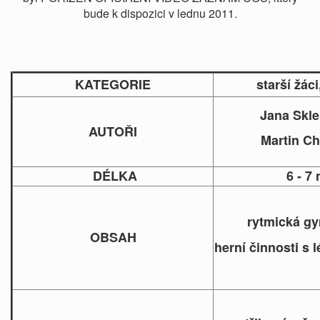
bude k dispozici v lednu 2011.
KATEGORIE
starší žác
Jana Skle
AUTOŘI
Martin C
DÉLKA
6 - 7
rytmická gy
OBSAH
herní činnosti s l