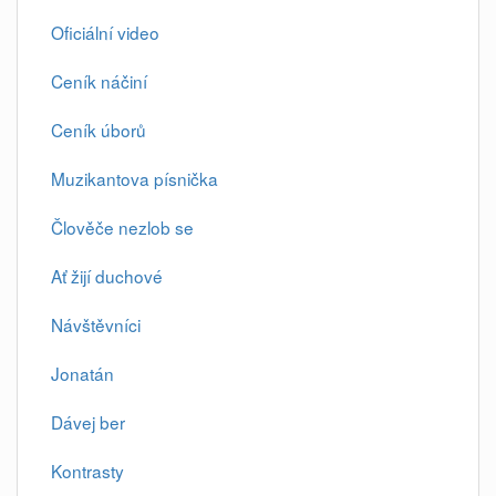
Oficiální video
Ceník náčiní
Ceník úborů
Muzikantova písnička
Člověče nezlob se
Ať žijí duchové
Návštěvníci
Jonatán
Dávej ber
Kontrasty