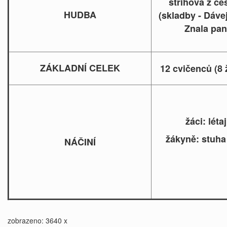
střihová z če
HUDBA
(skladby - Dávej
Znala pan
ZÁKLADNÍ CELEK
12 cvičenců (8 
žáci: létají
žákyně: stuha
NÁČINÍ
zobrazeno: 3640 x