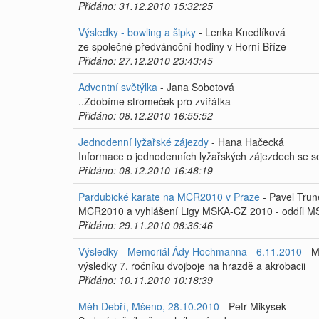
Přidáno: 31.12.2010 15:32:25
Výsledky - bowling a šipky
- Lenka Knedlíková
ze společné předvánoční hodiny v Horní Bříze
Přidáno: 27.12.2010 23:43:45
Adventní světýlka
- Jana Sobotová
..Zdobíme stromeček pro zvířátka
Přidáno: 08.12.2010 16:55:52
Jednodenní lyžařské zájezdy
- Hana Hačecká
Informace o jednodenních lyžařských zájezdech se s
Přidáno: 08.12.2010 16:48:19
Pardubické karate na MČR2010 v Praze
- Pavel Trun
MČR2010 a vyhlášení Ligy MSKA-CZ 2010 - oddíl MSK
Přidáno: 29.11.2010 08:36:46
Výsledky - Memoriál Ády Hochmanna - 6.11.2010
- M
výsledky 7. ročníku dvojboje na hrazdě a akrobacii
Přidáno: 10.11.2010 10:18:39
Měh Debří, Mšeno, 28.10.2010
- Petr Mikysek