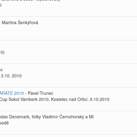
0
 Martina Šenkýřová
10)
ec
 3.10. 2010
ARATE 2010
- Pavel Trunec
up Sokol Vamberk 2010, Kostelec nad Orlicí, 9.10.2010
slav Denemark, fotky Vladimír Černohorský a Mi
ávodě