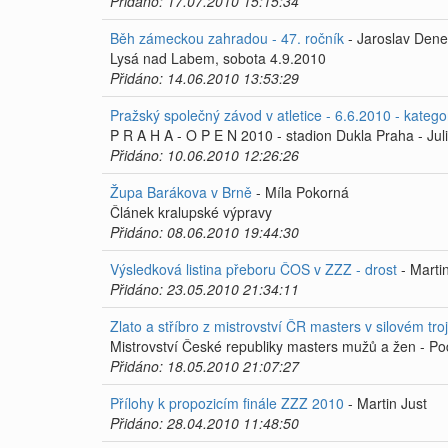
Přidáno: 17.07.2010 15:15:34
Běh zámeckou zahradou - 47. ročník
- Jaroslav Den
Lysá nad Labem, sobota 4.9.2010
Přidáno: 14.06.2010 13:53:29
Pražský společný závod v atletice - 6.6.2010 - katego
P R A H A - O P E N 2010 - stadion Dukla Praha - Jul
Přidáno: 10.06.2010 12:26:26
Župa Barákova v Brně
- Míla Pokorná
Článek kralupské výpravy
Přidáno: 08.06.2010 19:44:30
Výsledková listina přeboru ČOS v ZZZ - drost
- Marti
Přidáno: 23.05.2010 21:34:11
Zlato a stříbro z mistrovství ČR masters v silovém tro
Mistrovství České republiky masters mužů a žen - Po
Přidáno: 18.05.2010 21:07:27
Přílohy k propozicím finále ZZZ 2010
- Martin Just
Přidáno: 28.04.2010 11:48:50