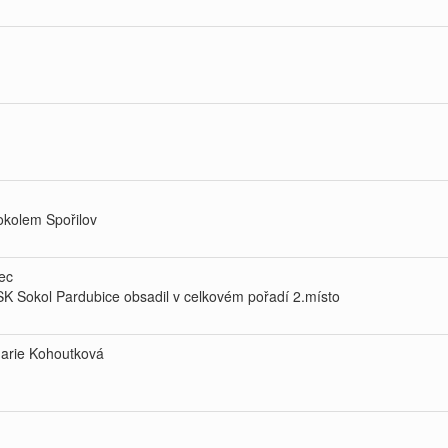
okolem Spořilov
ec
 Sokol Pardubice obsadil v celkovém pořadí 2.místo
arie Kohoutková