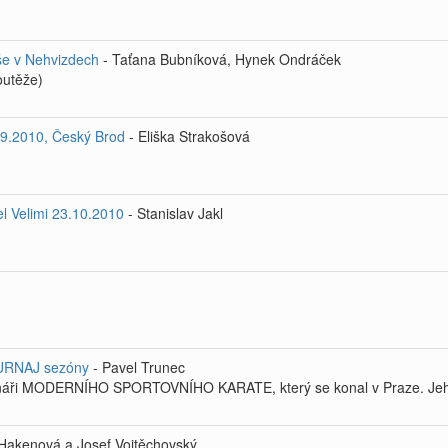
še v Nehvizdech
- Taťana Bubníková, Hynek Ondráček
outěže)
1.9.2010, Český Brod
- Eliška Strakošová
el Velimi 23.10.2010
- Stanislav Jakl
TURNAJ sezóny
- Pavel Trunec
mináři MODERNÍHO SPORTOVNÍHO KARATE, který se konal v Praze. Jeho so
 Hakenová a Josef Vojtěchovský