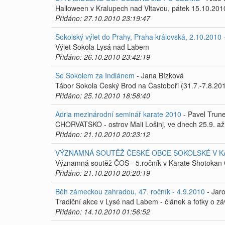
Halloween v Kralupech nad Vltavou, pátek 15.10.201
Přidáno: 27.10.2010 23:19:47
Sokolský výlet do Prahy, Praha královská, 2.10.2010
-
Výlet Sokola Lysá nad Labem
Přidáno: 26.10.2010 23:42:19
Se Sokolem za Indiánem
- Jana Bízková
Tábor Sokola Český Brod na Častoboři (31.7.-7.8.20
Přidáno: 25.10.2010 18:58:40
Adria mezinárodní seminář karate 2010
- Pavel Trun
CHORVATSKO - ostrov Mali Lošinj, ve dnech 25.9. až
Přidáno: 21.10.2010 20:23:12
VÝZNAMNÁ SOUTĚŽ ČESKÉ OBCE SOKOLSKÉ V K
Významná soutěž ČOS - 5.ročník v Karate Shotokan C
Přidáno: 21.10.2010 20:20:19
Běh zámeckou zahradou, 47. ročník - 4.9.2010
- Jaro
Tradiční akce v Lysé nad Labem - článek a fotky o z
Přidáno: 14.10.2010 01:56:52