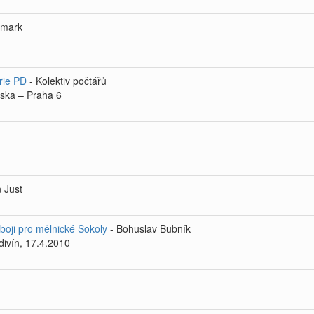
emark
rie PD
- Kolektiv počtářů
iska – Praha 6
n Just
jboji pro mělnické Sokoly
- Bohuslav Bubník
divín, 17.4.2010