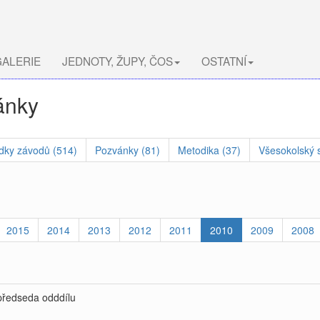
ALERIE
JEDNOTY, ŽUPY, ČOS
OSTATNÍ
ánky
dky závodů (514)
Pozvánky (81)
Metodika (37)
Všesokolský s
2015
2014
2013
2012
2011
2010
2009
2008
 předseda odddílu