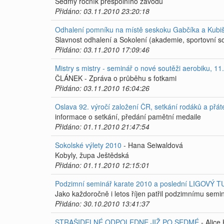
Sedmý ročník přespolního závodu
Přidáno: 03.11.2010 23:20:18
Odhalení pomníku na místě seskoku Gabčíka a Kubi
Slavnost odhalení a Sokolení (akademie, sportovní s
Přidáno: 03.11.2010 17:09:46
Mistry s mistry - seminář o nové soutěži aerobiku, 1
ČLÁNEK - Zpráva o průběhu s fotkami
Přidáno: 03.11.2010 16:04:26
Oslava 92. výročí založení ČR, setkání rodáků a přát
informace o setkání, předání pamětní medaile
Přidáno: 01.11.2010 21:47:54
Sokolské výlety 2010
- Hana Seiwaldová
Kobyly, župa Ještědská
Přidáno: 01.11.2010 12:15:01
Podzimní seminář karate 2010 a poslední LIGOVÝ 
Jako každoročně i letos říjen patřil podzimnímu se
Přidáno: 30.10.2010 13:41:37
STRAŠIDELNÉ ODPOLEDNE JIŽ PO SEDMÉ
- Alice