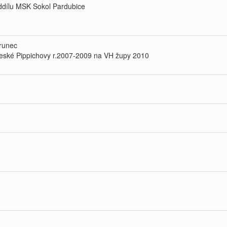
oddílu MSK Sokol Pardubice
runec
české Pippichovy r.2007-2009 na VH župy 2010