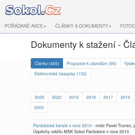
POŘÁDANÉ AKCE
ČLÁNKY A DOKUMENTY
FOTOG
Dokumenty k stažení - Čl
Články (455)
Propozice k závodům (90)
Výsle
Elektronické časopisy (133)
2025
2022
2019
2018
2017
2016
2002
Pardubické karate v roce 2010
- mistr Pavel Trunec,
Úspěchy oddílu MSK Sokol Pardubice v roce 2010