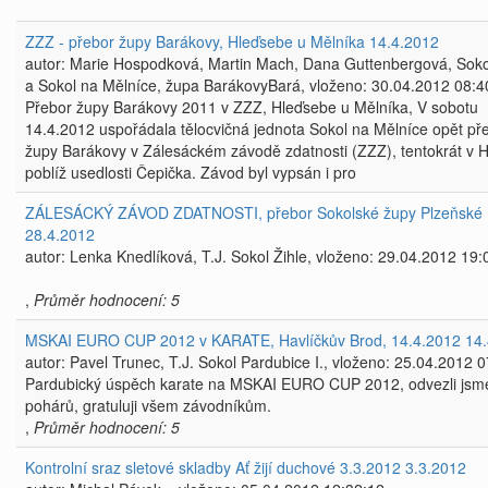
ZZZ - přebor župy Barákovy, Hleďsebe u Mělníka 14.4.2012
autor: Marie Hospodková, Martin Mach, Dana Guttenbergová, Sok
a Sokol na Mělníce, župa BarákovyBará, vloženo: 30.04.2012 08:4
Přebor župy Barákovy 2011 v ZZZ, Hleďsebe u Mělníka, V sobotu
14.4.2012 uspořádala tělocvičná jednota Sokol na Mělníce opět př
župy Barákovy v Zálesáckém závodě zdatnosti (ZZZ), tentokrát v H
poblíž usedlosti Čepička. Závod byl vypsán i pro
ZÁLESÁCKÝ ZÁVOD ZDATNOSTI, přebor Sokolské župy Plzeňské
28.4.2012
autor: Lenka Knedlíková, T.J. Sokol Žihle, vloženo: 29.04.2012 19:
,
Průměr hodnocení: 5
MSKAI EURO CUP 2012 v KARATE, Havlíčkův Brod, 14.4.2012 14.
autor: Pavel Trunec, T.J. Sokol Pardubice I., vloženo: 25.04.2012 
Pardubický úspěch karate na MSKAI EURO CUP 2012, odvezli jsme
pohárů, gratuluji všem závodníkům.
,
Průměr hodnocení: 5
Kontrolní sraz sletové skladby Ať žijí duchové 3.3.2012 3.3.2012