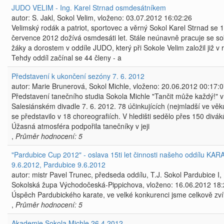
JUDO VELIM - Ing. Karel Strnad osmdesátníkem
autor: S. Jakl, Sokol Velim, vloženo: 03.07.2012 16:02:26
Velimský rodák a patriot, sportovec a věrný Sokol Karel Strnad se 1
července 2012 dožívá osmdesáti let. Stále neúnavně pracuje se so
žáky a dorostem v oddíle JUDO, který při Sokole Velim založil již v r
Tehdy oddíl začínal se 44 členy - a
Představení k ukončení sezóny 7. 6. 2012
autor: Marie Brunerová, Sokol Michle, vloženo: 20.06.2012 00:17:
Představení tanečního studia Sokola Michle "Tančit může každý!" v
Salesiánském divadle 7. 6. 2012. 78 účinkujících (nejmladší ve věk
se představilo v 18 choreografiích. V hledišti sedělo přes 150 divák
Úžasná atmosféra podpořila tanečníky v jeji
,
Průměr hodnocení: 5
"Pardubice Cup 2012" - oslava 15ti let činnosti našeho oddílu KAR
9.6.2012, Pardubice 9.6.2012
autor: mistr Pavel Trunec, předseda oddílu, T.J. Sokol Pardubice I,
Sokolská župa Východočeská-Pippichova, vloženo: 16.06.2012 18:
Úspěch Pardubického karate, ve velké konkurenci jsme celkově zvítě
,
Průměr hodnocení: 5
Akademie Sokola Michle 26.4.2012