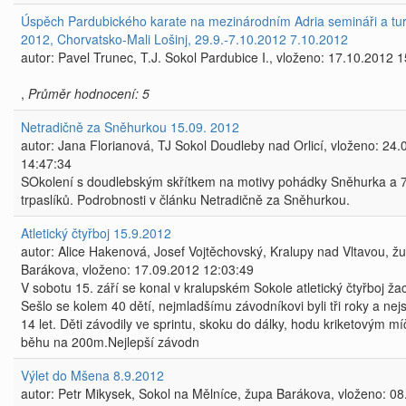
Úspěch Pardubického karate na mezinárodním Adria semináři a tur
2012, Chorvatsko-Mali Lošinj, 29.9.-7.10.2012 7.10.2012
autor: Pavel Trunec, T.J. Sokol Pardubice I., vloženo: 17.10.2012 
,
Průměr hodnocení: 5
Netradičně za Sněhurkou 15.09. 2012
autor: Jana Florianová, TJ Sokol Doudleby nad Orlicí, vloženo: 24
14:47:34
SOkolení s doudlebským skřítkem na motivy pohádky Sněhurka a 
trpaslíků. Podrobnosti v článku Netradičně za Sněhurkou.
Atletický čtyřboj 15.9.2012
autor: Alice Hakenová, Josef Vojtěchovský, Kralupy nad Vltavou, ž
Barákova, vloženo: 17.09.2012 12:03:49
V sobotu 15. září se konal v kralupském Sokole atletický čtyřboj žac
Sešlo se kolem 40 dětí, nejmladšímu závodníkovi byli tři roky a nej
14 let. Děti závodily ve sprintu, skoku do dálky, hodu kriketovým m
běhu na 200m.Nejlepší závodn
Výlet do Mšena 8.9.2012
autor: Petr Mikysek, Sokol na Mělníce, župa Barákova, vloženo: 0