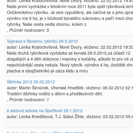
autor: Lenka Kratochvílová, Nové Dvory, vloženo: 22.02.2012 19:4
Naše první vycházka v letošním roce 2011 byla opět rybníková,tent
Ovčáreckému rybníku. Je sice vypuštěný, ale začíná se s jeho úpr
výměru má 9 ha, je v blízkosti bývalého cukrovaru a patří mezi ch
rybníky. Naše cesta vedla oborou, kolem z
,
Průměr hodnocení: 5
Výprava k Novému rybníku 29.5.2010
autor: Lenka Kratochvílová, Nové Dvory, vloženo: 22.02.2012 19:3
Naše druhá rybníková vycházka se konala 29.5.2010,za účasti 12
dospělých a 4 dětí-dokonce i maminy s kočárky, ačkoliv to pro ně 
nejschůdnější cesta nebyla. Nový rybník -výměra 4 ha, útočiště c
ptactva a obojživelníků-je oáza klidu a míru
Šibřinky 2012 05.02.2012
autor: Martin Šimůnek, Uherské Hradiště, vloženo: 06.02.2012 02:
Tradiční šibřinky rodičů s dětmi a předškolních dětí.
,
Průměr hodnocení: 1
6.sletová sobota na Spořilově 28.1.2012
autor: Lenka Knedlíková, T.J. Sokol Žihle, vloženo: 03.02.2012 00: