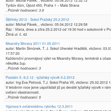
autor: Michal Pávek, , vloženo: 05.04.2012 12:32:12
Tyršův dům, Újezd 450, Praha 1 – Malá Strana
,
Průměr hodnocení: 3.9
Šibřinky 2012 - Sokol Pražský 25.2.2012
autor: Michal Pávek, , vloženo: 05.04.2012 12:29:58
Ráz : Včera, dnes a zítra 25.2.2012 od 19:30 hod v sokolovně v Pr
Žitná ul. č. 42
Meandry Moravy 2011 01.05.2011
autor: Martin Šimůnek, T. J. Sokol Uherské Hradiště, vloženo: 03.
17:57:20
Každoroční prvomájový výlet na Meandry Moravy, tentokrát s účasn
několika žup.
,
Průměr hodnocení: 3
Postalm 5.-9.2.12 - lyžařský výcvik 9.2.2012
autor: Ing.Eva Petrová, T.J. Sokol Praha VII, vloženo: 25.02.2012 
V letošním roce jsme uspořádali již po deváté lyžařský výcvik v rám
cvičení všestrannosti.
,
Průměr hodnocení: 5
Výprava k ovčáreckému rybníku 12.3.2011