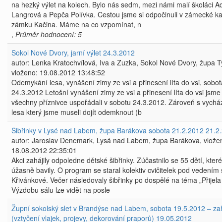
na hezký výlet na kolech. Bylo nás sedm, mezi námi malí školáci A
Langrová a Pepča Polívka. Cestou jsme si odpočinuli v zámecké k
zámku Kačina. Máme na co vzpomínat, n
,
Průměr hodnocení: 5
Sokol Nové Dvory, jarní výlet 24.3.2012
autor: Lenka Kratochvílová, Iva a Zuzka, Sokol Nové Dvory, župa T
vloženo: 19.08.2012 13:48:52
Odemykání lesa, vynášení zimy ze vsi a přinesení líta do vsi, sobot
24.3.2012 Letošní vynášení zimy ze vsi a přinesení líta do vsi jsme
všechny příznivce uspořádali v sobotu 24.3.2012. Zároveň s vych
lesa který jsme museli dojít odemknout (b
Šibřinky v Lysé nad Labem, župa Barákova sobota 21.2.2012 21.2
autor: Jaroslav Denemark, Lysá nad Labem, župa Barákova, vlože
18.08.2012 22:35:01
Akci zahájily odpoledne dětské šibřinky. Zúčastnilo se 55 dětí, kter
úžasně bavily. O program se staral kolektiv cvičitelek pod vedením
Křivánkové. Večer následovaly šibřinky po dospělé na téma „Přijela
Výzdobu sálu lze vidět na posle
Župní sokolský slet v Brandýse nad Labem, sobota 19.5.2012 – za
(vztyčení vlajek, projevy, dekorování praporů) 19.05.2012