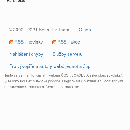
Pardubice
© 2002 - 2021 Sokol.Cz Team
O nás
RSS - novinky
RSS - akce
Nahlášení chyby
Služby serveru
Pro vývojáře a autory webů jednot a žup
Tento server není oficiálním webem ČOS! „SOKOL“, „Česká obec sokolská“,
„Všesokolský slet“ v textové podobě a logo SOKOL v kruhu jsou ochrannými
registrovanými známkami České obce sokolské.