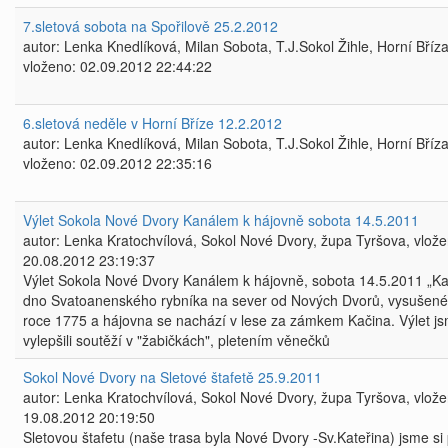
7.sletová sobota na Spořilově 25.2.2012
autor: Lenka Knedlíková, Milan Sobota, T.J.Sokol Žihle, Horní Bříza
vloženo: 02.09.2012 22:44:22
6.sletová neděle v Horní Bříze 12.2.2012
autor: Lenka Knedlíková, Milan Sobota, T.J.Sokol Žihle, Horní Bříza
vloženo: 02.09.2012 22:35:16
Výlet Sokola Nové Dvory Kanálem k hájovně sobota 14.5.2011
autor: Lenka Kratochvílová, Sokol Nové Dvory, župa Tyršova, vlože
20.08.2012 23:19:37
Výlet Sokola Nové Dvory Kanálem k hájovně, sobota 14.5.2011 „Ka
dno Svatoanenského rybníka na sever od Nových Dvorů, vysušené
roce 1775 a hájovna se nachází v lese za zámkem Kačina. Výlet j
vylepšili soutěží v "žabičkách", pletením věnečků
Sokol Nové Dvory na Sletové štafetě 25.9.2011
autor: Lenka Kratochvílová, Sokol Nové Dvory, župa Tyršova, vlože
19.08.2012 20:19:50
Sletovou štafetu (naše trasa byla Nové Dvory -Sv.Kateřina) jsme si 