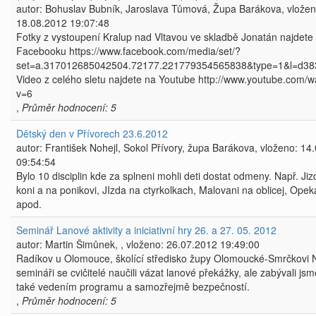
autor: Bohuslav Bubník, Jaroslava Tůmová, Župa Barákova, vložen
18.08.2012 19:07:48
Fotky z vystoupení Kralup nad Vltavou ve skladbě Jonatán najdete
Facebooku https://www.facebook.com/media/set/?
set=a.317012685042504.72177.221779354565838&type=1&l=d3
Video z celého sletu najdete na Youtube http://www.youtube.com/w
v=6
,
Průměr hodnocení: 5
Dětský den v Přívorech 23.6.2012
autor: František Nohejl, Sokol Přívory, župa Barákova, vloženo: 14
09:54:54
Bylo 10 disciplin kde za splneni mohli deti dostat odmeny. Např. Ji
koni a na ponikovi, JIzda na ctyrkolkach, Malovani na oblicej, Opek
apod.
Seminář Lanové aktivity a iniciativní hry 26. a 27. 05. 2012
autor: Martin Šimůnek, , vloženo: 26.07.2012 19:49:00
Radíkov u Olomouce, školící středisko župy Olomoucké-Smrčkovi 
semináři se cvičitelé naučili vázat lanové překážky, ale zabývali js
také vedením programu a samozřejmě bezpečností.
,
Průměr hodnocení: 5