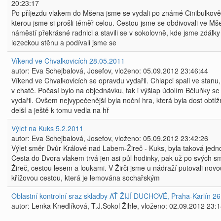
20:23:17
Po příjezdu vlakem do Mšena jsme se vydali po známé Cinibulkově
kterou jsme si prošli téměř celou. Cestou jsme se obdivovali ve M
náměstí překrásné radnici a stavili se v sokolovně, kde jsme zdálky
lezeckou stěnu a podívali jsme se
Víkend ve Chvalkovicích 28.05.2011
autor: Eva Schejbalová, Josefov, vloženo: 05.09.2012 23:46:44
Víkend ve Chvalkovicích se opravdu vydařil. Chlapci spali ve stanu
v chatě. Počasí bylo na objednávku, tak i výšlap údolím Běluňky s
vydařil. Ovšem nejvypečenější byla noční hra, která byla dost obtíž
delší a ještě k tomu vedla na hř
Výlet na Kuks 5.2.2011
autor: Eva Schejbalová, Josefov, vloženo: 05.09.2012 23:42:26
Výlet směr Dvůr Králové nad Labem-Žireč - Kuks, byla taková jed
Cesta do Dvora vlakem trvá jen asi půl hodinky, pak už po svých s
Žireč, cestou lesem a loukami. V Žirči jsme u nádraží putovali novo
křížovou cestou, která je lemována sochařským
Oblastní kontrolní sraz skladby AŤ ŽIJÍ DUCHOVÉ, Praha-Karlín 2
autor: Lenka Knedlíková, T.J.Sokol Žihle, vloženo: 02.09.2012 23: