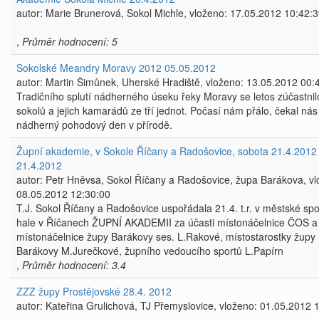
autor: Marie Brunerová, Sokol Michle, vloženo: 17.05.2012 10:42:
,
Průměr hodnocení: 5
Sokolské Meandry Moravy 2012 05.05.2012
autor: Martin Šimůnek, Uherské Hradiště, vloženo: 13.05.2012 00:
Tradičního splutí nádherného úseku řeky Moravy se letos zúčastnil
sokolů a jejich kamarádů ze tří jednot. Počasí nám přálo, čekal nás
nádherný pohodový den v přírodě.
Župní akademie, v Sokole Říčany a Radošovice, sobota 21.4.2012
21.4.2012
autor: Petr Hněvsa, Sokol Říčany a Radošovice, župa Barákova, vl
08.05.2012 12:30:00
T.J. Sokol Říčany a Radošovice uspořádala 21.4. t.r. v městské spo
hale v Říčanech ŽUPNÍ AKADEMII za účasti místonáčelnice ČOS a
místonáčelnice župy Barákovy ses. L.Rakové, místostarostky župy
Barákovy M.Jurečkové, župního vedoucího sportů L.Papírn
,
Průměr hodnocení: 3.4
ZZZ župy Prostějovské 28.4. 2012
autor: Kateřina Grulichová, TJ Přemyslovice, vloženo: 01.05.2012 