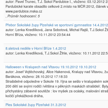
autor: Pavel Trunec, T.J. Sokol Pardubice I., vloženo: 03.12.2012 
Pardubické karate obsadilo celkové 2.místo na MČR 2012, článek v
www.pardubice.mska.cz
,
Průměr hodnocení: 5
Přebor Sokolské župy Plzeňské ve sportovní gymnastice 14.4.2012
autor: Lenka Knedlíková, Jana Sobotová, Michal Rajšl, T.J.Sokol Ži
Horní Bříza, vloženo: 10.11.2012 23:54:44
8.sletová neděle v Horní Bříze 1.4.2012
autor: Lenka Knedlíková, T.J.Sokol Žihle, vloženo: 10.11.2012 22:
Halloween v Kralupech nad Vltavou 19.10.2012 19.10.2012
autor: Josef Vojtěchovský, Alice Hakenová, Kralupy nad Vltavou, ž
Barákova, vloženo: 28.10.2012 17:18:33
Strašidelné odpoledne v Sokole 19. října se sešlo v kralupském so
200 dětí se svými rodiči /většina v pěkných maskách strašidel/. Byl
přichystány zábavné soutěže : lov myšek za ocásky, malování straš
kočičí překážková dráha,
Ples Sokolské župy Plzeňské 31.3.2012