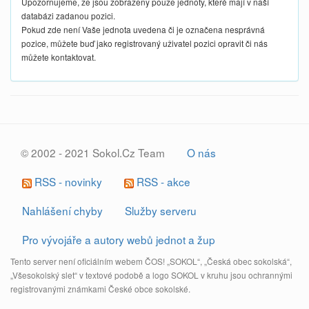
Upozorňujeme, že jsou zobrazeny pouze jednoty, které mají v naší
databázi zadanou pozici.
Pokud zde není Vaše jednota uvedena či je označena nesprávná
pozice, můžete buď jako registrovaný uživatel pozici opravit či nás
můžete kontaktovat.
© 2002 - 2021 Sokol.Cz Team
O nás
RSS - novinky
RSS - akce
Nahlášení chyby
Služby serveru
Pro vývojáře a autory webů jednot a žup
Tento server není oficiálním webem ČOS! „SOKOL“, „Česká obec sokolská“,
„Všesokolský slet“ v textové podobě a logo SOKOL v kruhu jsou ochrannými
registrovanými známkami České obce sokolské.