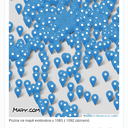
Leaflet
|
© Seznam.cz a.s. a další
Pozice na mapě evidována u 1083 z 1092 záznamů