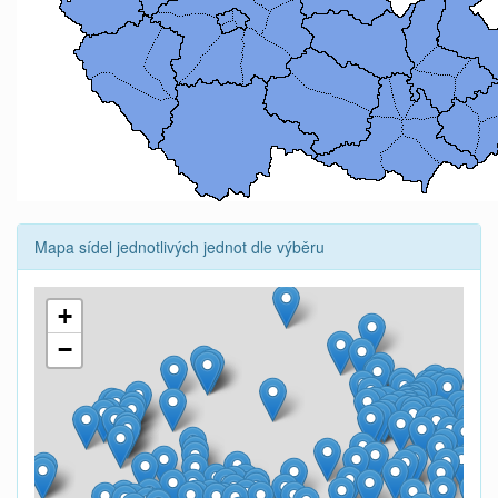
Mapa sídel jednotlivých jednot dle výběru
+
−